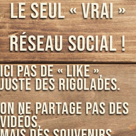
Le seul « Vrai »
réseau social !
Ici pas de « Like »,
juste des rigolades.
On ne partage pas des
vidéos,
mais des souvenirs.