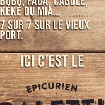
bobo, fada, cagole,
kéké ou mia…
7 sur 7 sur le vieux
port.
Ici c’est Le