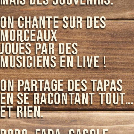
on chante sur des
morceaux
joués par des
musiciens en live !
on partage des tapas
en se racontant tout…
et rien.